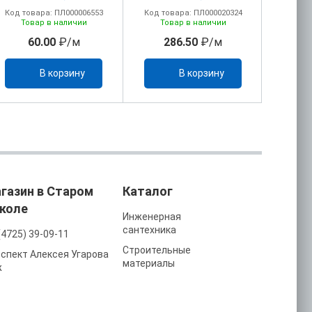
Код товара: ПЛ000006553
Код товара: ПЛ000020324
Код то
Товар в наличии
Товар в наличии
То
60.00
₽/м
286.50
₽/м
43
В корзину
В корзину
газин в Старом
Каталог
коле
Инженерная
сантехника
(4725) 39-09-11
Строительные
спект Алексея Угарова
материалы
ж