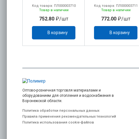
(1/60)
(1/60)
00000344
Код товара: ПЛ000003710
Код товара: ПЛ000003711
ичии
Товар в наличии
Товар в наличии
/шт
752.80
₽/шт
772.00
₽/шт
ину
В корзину
В корзину
Оптово-розничная торговля материалами и
оборудованием для отопления и водоснабжения в
Воронежской области.
Политика обработки персональных данных
Правила применения рекомендательных технологий
Политика использования cookie-файлов