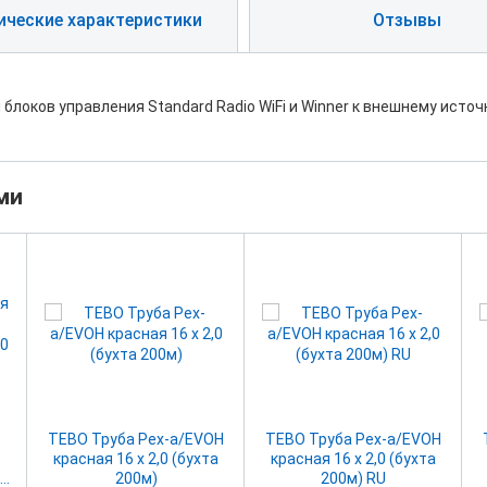
ические характеристики
Отзывы
локов управления Standard Radio WiFi и Winner к внешнему исто
ми
TEBO Труба Pex-a/EVOH
TEBO Труба Pex-a/EVOH
красная 16 х 2,0 (бухта
красная 16 х 2,0 (бухта
50
200м)
200м) RU