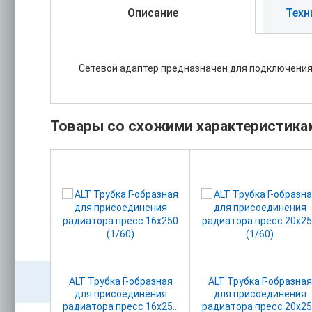
Описание
Техн
Сетевой адаптер предназначен для подключения б
Товары со схожими характеристика
альная
ALT Трубка Г-образная
ALT Трубка Г-образная
0 Ру16
для присоединения
для присоединения
радиатора пресс 16х250
радиатора пресс 20х2