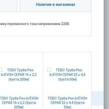
Наличие в магазинах
чнику переменного тока напряжением 220В.
TEBO Труба Pex-b/EVOH
TEBO Труба Pex-b/EVOH
Задв
СЕРАЯ 16 х 2,2 (бухта
СЕРАЯ 32 х 4,4 (бухта
30с41
200м)
50м)