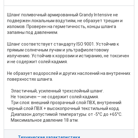
Шланг поливочный армированный Grandy Intensive не
подвержен локальным вздутиям, не образует трещин и
изломов. Проверен на герметичность, концы шланга
запаяны под давлением.
Шланг соответствует стандарту ISO 9001. Устойчив к
прямым солнечным лучам и ультрафиолетовому
излучению. Устойчив к коррозии и истиранию, не токсичен
и не содержит солей кадмия.
Не образует водорослей и других наслоений на внутренних
поверхностях шланга.
Эластичный, усиленный трехслойный шланг.
Не токсичен — не содержит солей кадмия.
Три слоя: внешний прозрачный слой ПВХ, внутренний
черный слой ПВХ + высокопрочный текстильный корд.
Диапазон допустимой температуры: от -5°С до +65°С.
Максимальное давление 18 атм.
Технические характеристики