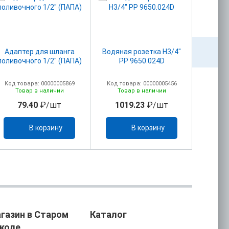
Адаптер для шланга
Водяная розетка Н3/4"
Вставка
поливочного 1/2" (ПАПА)
PP 9650.024D
Код товара: 00000005869
Код товара: 00000005456
Код то
Товар в наличии
Товар в наличии
То
79.40
₽/шт
1019.23
₽/шт
88
В корзину
В корзину
газин в Старом
Каталог
коле