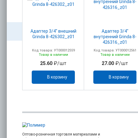
ая на 4
Адаптер 3/4" внешний
Адаптер 3/4"
36)
Grinda 8-426302_z01
внутренний Grinda 8-
426316_z01
0005768
Код товара: УТ000012559
Код товара: УТ000012561
ичии
Товар в наличии
Товар в наличии
/шт
25.60
₽/шт
27.00
₽/шт
ину
В корзину
В корзину
Оптово-розничная торговля материалами и