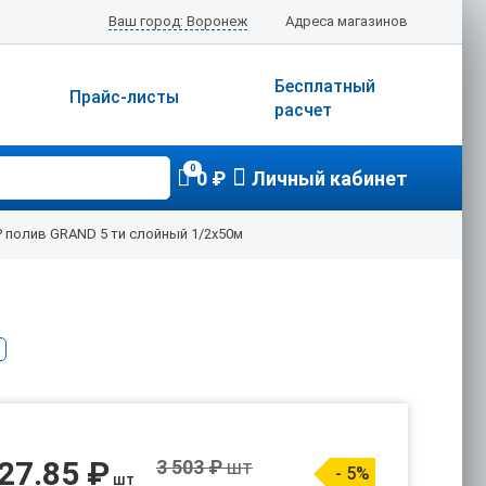
Ваш город: Воронеж
Адреса магазинов
Бесплатный
Прайс-листы
расчет
0
0 ₽
Личный кабинет
Р полив GRAND 5 ти слойный 1/2х50м
27.85 ₽
3 503 ₽
шт
- 5%
шт