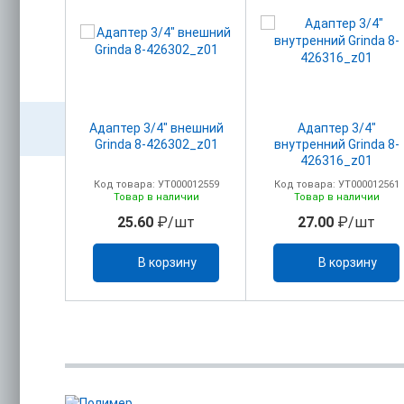
ая на 4
Адаптер 3/4" внешний
Адаптер 3/4"
36)
Grinda 8-426302_z01
внутренний Grinda 8-
426316_z01
0005768
Код товара: УТ000012559
Код товара: УТ000012561
ичии
Товар в наличии
Товар в наличии
/шт
25.60
₽/шт
27.00
₽/шт
ину
В корзину
В корзину