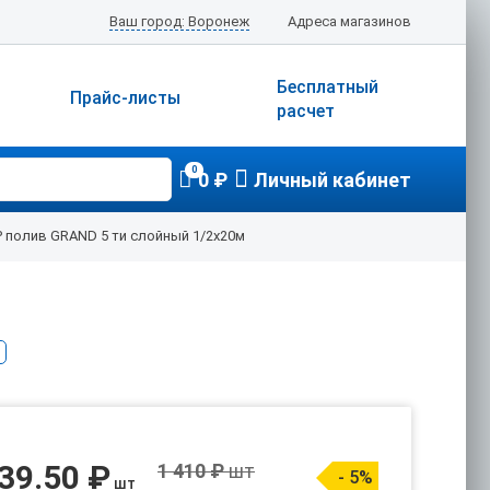
Ваш город: Воронеж
Адреса магазинов
Бесплатный
Прайс-листы
расчет
0
0 ₽
Личный кабинет
Р полив GRAND 5 ти слойный 1/2х20м
39.50 ₽
1 410 ₽
шт
- 5%
шт