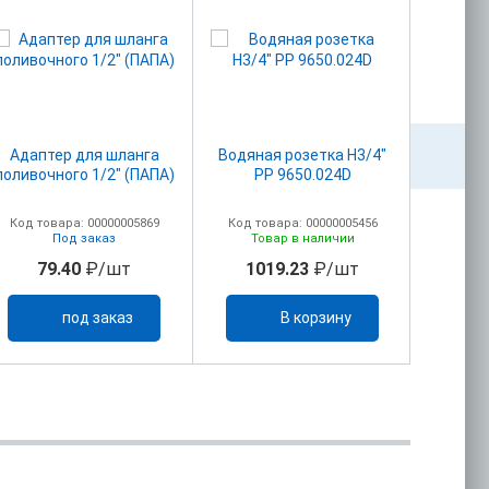
Адаптер для шланга
Водяная розетка Н3/4"
Вставка
поливочного 1/2" (ПАПА)
PP 9650.024D
Код товара: 00000005869
Код товара: 00000005456
Код то
Под заказ
Товар в наличии
79.40
₽/шт
1019.23
₽/шт
88
под заказ
В корзину