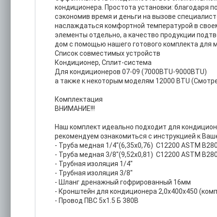
кондиционера. Простота установки: благодаря 
сэкономив время и деньги на вызове специалист
наслаждаться комфортной температурой в своем
элементы отдельно, а качество продукции подт
дом с помощью нашего готового комплекта для 
Список совместимых устройств
Кондиционер, Сплит-система
Для кондиционеров 07-09 (7000BTU-9000BTU)
а также к некоторым моделям 12000 BTU (Смотр
Комплектация
ВНИМАНИЕ!!!
Наш комплект идеально подходит для кондицион
рекомендуем ознакомиться с инструкцией к Ваше
- Труба медная 1/4"(6,35х0,76) С12200 ASTM В28
- Труба медная 3/8"(9,52х0,81) С12200 ASTM В28
- Трубная изоляция 1/4"
- Трубная изоляция 3/8"
- Шланг дренажный гофрированный 16мм
- Кронштейн для кондиционера 2,0х400х450 (компле
- Провод ПВС 5х1.5 Б 380В