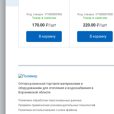
00004836
Код товара: УТ000003950
Код товара: УТ000007830
ичии
Товар в наличии
Товар в наличии
шт
170.00
₽/шт
220.00
₽/шт
ину
В корзину
В корзину
Оптово-розничная торговля материалами и
оборудованием для отопления и водоснабжения в
Воронежской области.
Политика обработки персональных данных
Правила применения рекомендательных технологий
Политика использования cookie-файлов