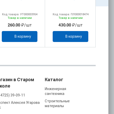
Код товара: УТ000003954
Код товара: ПЛ000018474
Код то
Товар в наличии
Товар в наличии
То
260.00
₽/шт
430.00
₽/шт
1
В корзину
В корзину
газин в Старом
Каталог
коле
Инженерная
сантехника
(4725) 39-09-11
Строительные
спект Алексея Угарова
материалы
ж