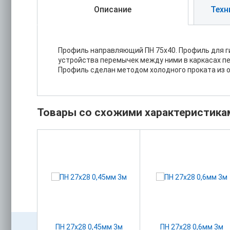
Описание
Техн
Профиль направляющий ПН 75х40. Профиль для г
устройства перемычек между ними в каркасах п
Профиль сделан методом холодного проката из 
Товары со схожими характеристика
7 0,4мм 3м
ПН 27х28 0,45мм 3м
ПН 27х28 0,6мм 3м