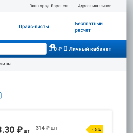
Ваш город: Воронеж
Адреса магазинов
Бесплатный
Прайс-листы
расчет
0
0 ₽
Личный кабинет
5мм 3м
8.30 ₽
314 ₽
шт
- 5%
шт