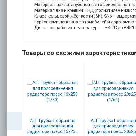
Материал шахты: двухслойная гофрированная тру
Материал дна и крышки: ПНД (полиэтилен низкого
Класс кольцевой жёсткости (SN): SN6 – выдержи
парковками легковых автомобилей и дорогами с 
Диапазон рабочих температур: от –40°C до +45°C
Товары со схожими характеристика
альная
ALT Трубка Г-образная
ALT Трубка Г-образная
0 Ру16
для присоединения
для присоединения
радиатора пресс 16х250
радиатора пресс 20х2