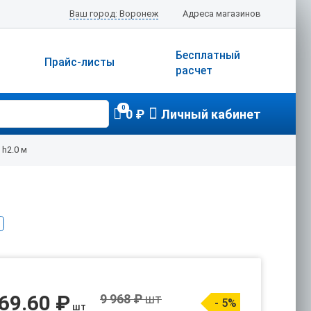
Ваш город: Воронеж
Адреса магазинов
Бесплатный
Прайс-листы
расчет
0
0 ₽
Личный кабинет
h2.0 м
69.60 ₽
9 968 ₽
шт
- 5%
шт