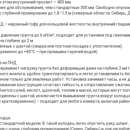
 этом внутренний просвет – 400 мм.
ее для обслуживания, чем стандартные 300 мм. Свободно опускает
в с глубиной промерзания до 1,8–1,9 м (северные области, Сибирь
Д – наружный гофр для кольцевой жёсткости, внутренний гладкий
давление грунта до 6 кН/м², подходит для установки под газонам
а глубине до 2 м.
ённые с шахтой (сварка или плотная посадка с уплотнителем).
временно до +85°C – при промывке горячей водой).
в из ПНД
ерживает нагрузку грунта без деформации даже на глубине 2 мет
ного аналога, удобно транспортировать и легко устанавливать бе
ном только для земляных работ. Установка занимает часы, а не д
ованная конструкция сочетает гибкость и сопротивление сжатию
оится солей, кислот, щелочей, топлив и масел, которые могут поп
единены с шахтой, исключается вымывание грунта вокруг колодца
C кратковременно) – подходит для любого климата, включая райо
лодца.
стандартной модели. В такой колодец легко опустить руку, шланг
нов с очень глубоким промерзанием (Север, Сибирь) и для заглуб