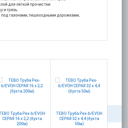
лой для лёгкой прочистки.
 и грязь.
ки под газонами, пешеходными дорожками,
TEBO Труба Pex-b/EVOH
TEBO Труба Pex-b/EVOH
Задв
СЕРАЯ 16 х 2,2 (бухта
СЕРАЯ 32 х 4,4 (бухта
30с41
200м)
50м)