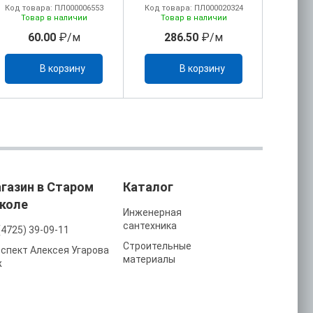
Код товара: ПЛ000006553
Код товара: ПЛ000020324
Код то
Товар в наличии
Товар в наличии
То
60.00
₽/м
286.50
₽/м
43
В корзину
В корзину
газин в Старом
Каталог
коле
Инженерная
сантехника
(4725) 39-09-11
Строительные
спект Алексея Угарова
материалы
ж