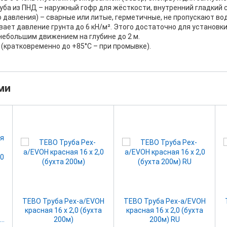
ба из ПНД – наружный гофр для жёсткости, внутренний гладкий с
 давления) – сварные или литые, герметичные, не пропускают воду
вает давление грунта до 6 кН/м². Этого достаточно для установ
небольшим движением на глубине до 2 м.
 (кратковременно до +85°C – при промывке).
ми
TEBO Труба Pex-a/EVOH
TEBO Труба Pex-a/EVOH
красная 16 х 2,0 (бухта
красная 16 х 2,0 (бухта
50
200м)
200м) RU