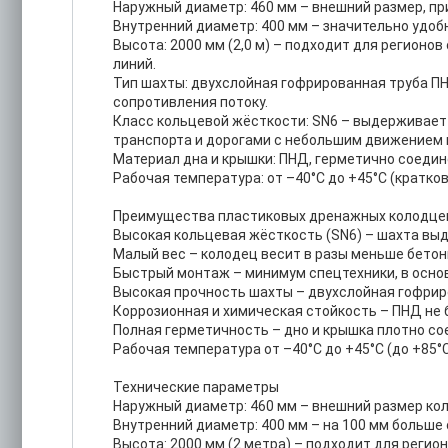
Наружный диаметр: 460 мм – внешний размер, при
Внутренний диаметр: 400 мм – значительно удобн
Высота: 2000 мм (2,0 м) – подходит для регионо
линий.
Тип шахты: двухслойная гофрированная труба ПН
сопротивления потоку.
Класс кольцевой жёсткости: SN6 – выдерживает 
транспорта и дорогами с небольшим движением н
Материал дна и крышки: ПНД, герметично соедин
Рабочая температура: от –40°C до +45°C (кратко
Преимущества пластиковых дренажных колодце
Высокая кольцевая жёсткость (SN6) – шахта выд
Малый вес – колодец весит в разы меньше бетон
Быстрый монтаж – минимум спецтехники, в основ
Высокая прочность шахты – двухслойная гофрир
Коррозионная и химическая стойкость – ПНД не б
Полная герметичность – дно и крышка плотно со
Рабочая температура от –40°C до +45°C (до +85°
Технические параметры
Наружный диаметр: 460 мм – внешний размер ко
Внутренний диаметр: 400 мм – на 100 мм больше 
Высота: 2000 мм (2 метра) – подходит для регио