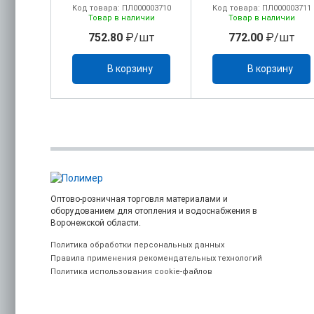
(1/60)
(1/60)
00000344
Код товара: ПЛ000003710
Код товара: ПЛ000003711
ичии
Товар в наличии
Товар в наличии
/шт
752.80
₽/шт
772.00
₽/шт
ину
В корзину
В корзину
Оптово-розничная торговля материалами и
оборудованием для отопления и водоснабжения в
Воронежской области.
Политика обработки персональных данных
Правила применения рекомендательных технологий
Политика использования cookie-файлов