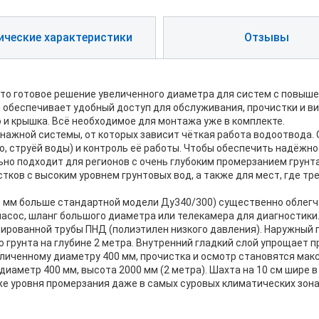
ические характеристики
Отзывы
это готовое решение увеличенного диаметра для систем с повы
 обеспечивает удобный доступ для обслуживания, прочистки и ви
 и крышка. Всё необходимое для монтажа уже в комплекте.
жной системы, от которых зависит чёткая работа водоотвода. О
о, струёй воды) и контроль её работы. Чтобы обеспечить надёжн
ьно подходит для регионов с очень глубоким промерзанием грунта
тков с высоким уровнем грунтовых вод, а также для мест, где тр
0 мм больше стандартной модели Ду340/300) существенно облегч
насос, шланг большого диаметра или телекамера для диагностики
рированной трубы ПНД (полиэтилен низкого давления). Наружный
 грунта на глубине 2 метра. Внутренний гладкий слой упрощает 
еличенному диаметру 400 мм, прочистка и осмотр становятся ма
иаметр 400 мм, высота 2000 мм (2 метра). Шахта на 10 см шире в
же уровня промерзания даже в самых суровых климатических зона