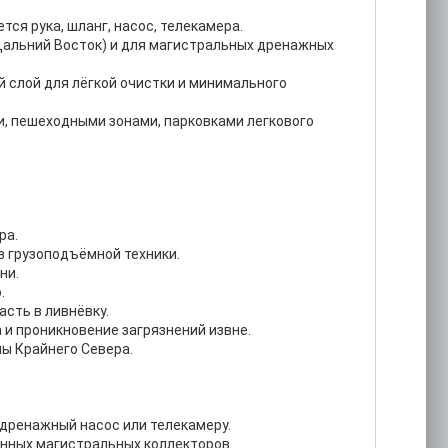
ся рука, шланг, насос, телекамера.
, Дальний Восток) и для магистральных дренажных
 слой для лёгкой очистки и минимального
и, пешеходными зонами, парковками легкового
ра.
з грузоподъёмной техники.
ни.
.
асть в ливнёвку.
 и проникновение загрязнений извне.
ны Крайнего Севера.
, дренажный насос или телекамеру.
лённых магистральных коллекторов.