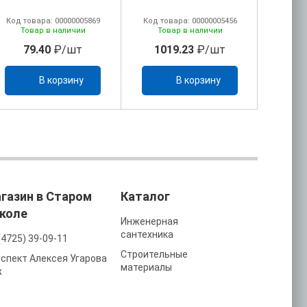
Код товара: 00000005869
Код товара: 00000005456
Код то
Товар в наличии
Товар в наличии
То
79.40
₽/шт
1019.23
₽/шт
88
В корзину
В корзину
газин в Старом
Каталог
коле
Инженерная
сантехника
(4725) 39-09-11
Строительные
спект Алексея Угарова
материалы
ж