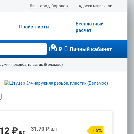
Ваш город: Воронеж
Адреса магазинов
Бесплатный
Прайс-листы
расчет
0
0 ₽
Личный кабинет
ружняя резьба, пластик (Беламос)
.12 ₽
31.70 ₽
шт
- 5%
шт