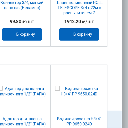
Коннектор 3/4, мягкий
Шланг поливочный ROLL
пластик (Беламос)
TELESCOPE 3/4 х 22м с
распылителем 7
режимов
99.80
₽/шт
1942.20
₽/шт
В корзину
В корзину
Адаптер для шланга
Водяная розетка Н3/4"
Вставка
поливочного 1/2" (ПАПА)
PP 9650.024D