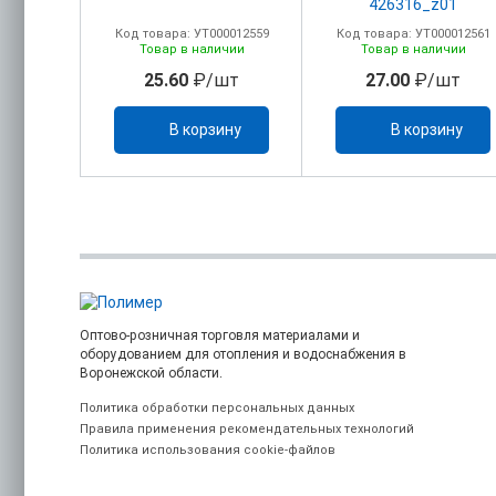
426316_z01
0005768
Код товара: УТ000012559
Код товара: УТ000012561
ичии
Товар в наличии
Товар в наличии
/шт
25.60
₽/шт
27.00
₽/шт
ину
В корзину
В корзину
Оптово-розничная торговля материалами и
оборудованием для отопления и водоснабжения в
Воронежской области.
Политика обработки персональных данных
Правила применения рекомендательных технологий
Политика использования cookie-файлов