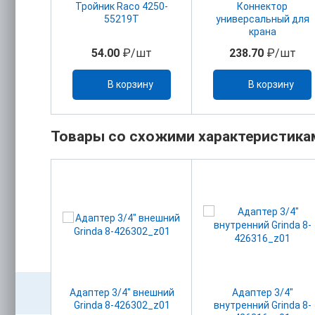
Тройник Raco 4250-
Коннектор
55219Т
универсальный для
крана
54.00
₽/шт
238.70
₽/шт
В корзину
В корзину
Товары со схожими характеристика
ая на 4
Адаптер 3/4" внешний
Адаптер 3/4"
36)
Grinda 8-426302_z01
внутренний Grinda 8-