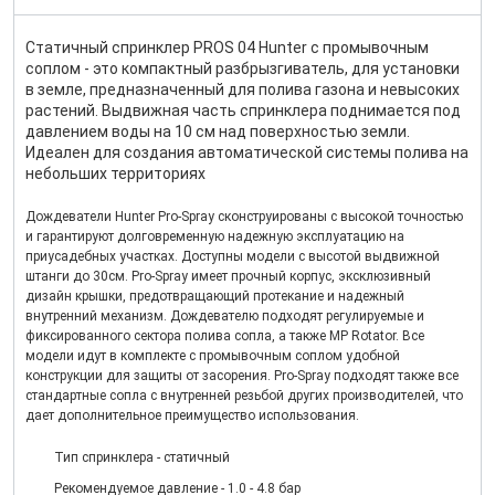
Статичный спринклер PROS 04 Hunter с промывочным
соплом - это компактный разбрызгиватель, для установки
в земле, предназначенный для полива газона и невысоких
растений. Выдвижная часть спринклера поднимается под
давлением воды на 10 см над поверхностью земли.
Идеален для создания автоматической системы полива на
небольших территориях
Дождеватели Hunter Pro-Spray сконструированы с высокой точностью
и гарантируют долговременную надежную эксплуатацию на
приусадебных участках. Доступны модели с высотой выдвижной
штанги до 30см. Pro-Spray имеет прочный корпус, эксклюзивный
дизайн крышки, предотвращающий протекание и надежный
внутренний механизм. Дождевателю подходят регулируемые и
фиксированного сектора полива сопла, а также MP Rotator. Все
модели идут в комплекте с промывочным соплом удобной
конструкции для защиты от засорения. Pro-Spray подходят также все
стандартные сопла с внутренней резьбой других производителей, что
дает дополнительное преимущество использования.
Тип спринклера - статичный
Рекомендуемое давление - 1.0 - 4.8 бар