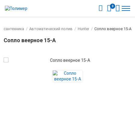
0
я сантехника
/
Автоматический полив
/
Hunter
/
Сопло веерное 15-А
Сопло веерное 15-А