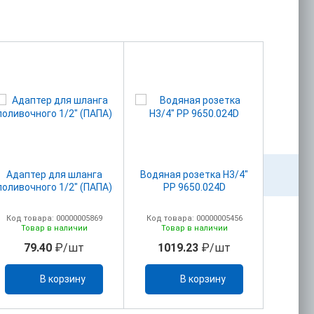
Адаптер для шланга
Водяная розетка Н3/4"
Вставка
поливочного 1/2" (ПАПА)
PP 9650.024D
Код товара: 00000005869
Код товара: 00000005456
Код то
Товар в наличии
Товар в наличии
То
79.40
₽/шт
1019.23
₽/шт
88
В корзину
В корзину