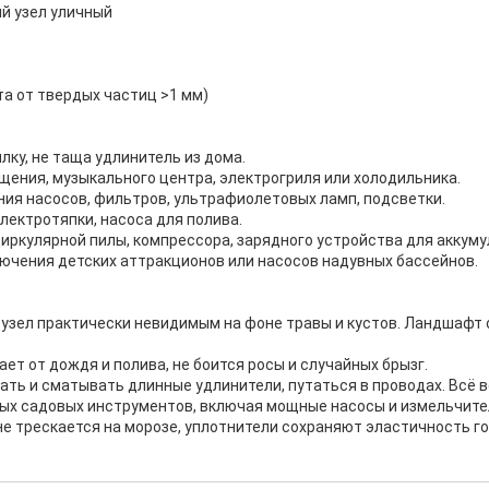
ый узел уличный
а от твердых частиц >1 мм)
лку, не таща удлинитель из дома.
щения, музыкального центра, электрогриля или холодильника.
ния насосов, фильтров, ультрафиолетовых ламп, подсветки.
электротяпки, насоса для полива.
циркулярной пилы, компрессора, зарядного устройства для аккуму
ключения детских аттракционов или насосов надувных бассейнов.
 узел практически невидимым на фоне травы и кустов. Ландшафт
т от дождя и полива, не боится росы и случайных брызг.
ть и сматывать длинные удлинители, путаться в проводах. Всё в
бых садовых инструментов, включая мощные насосы и измельчите
не трескается на морозе, уплотнители сохраняют эластичность г