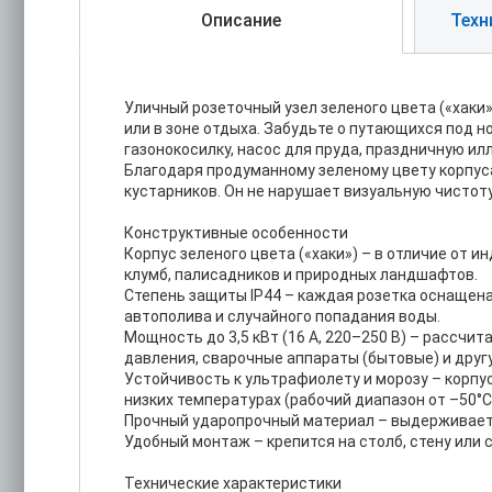
Описание
Техн
Уличный розеточный узел зеленого цвета («хаки»
или в зоне отдыха. Забудьте о путающихся под н
газонокосилку, насос для пруда, праздничную и
Благодаря продуманному зеленому цвету корпуса
кустарников. Он не нарушает визуальную чистоту
Конструктивные особенности
Корпус зеленого цвета («хаки») – в отличие от 
клумб, палисадников и природных ландшафтов.
Степень защиты IP44 – каждая розетка оснащена
автополива и случайного попадания воды.
Мощность до 3,5 кВт (16 А, 220–250 В) – рассч
давления, сварочные аппараты (бытовые) и другу
Устойчивость к ультрафиолету и морозу – корпус
низких температурах (рабочий диапазон от –50°C 
Прочный ударопрочный материал – выдерживает с
Удобный монтаж – крепится на столб, стену или 
Технические характеристики