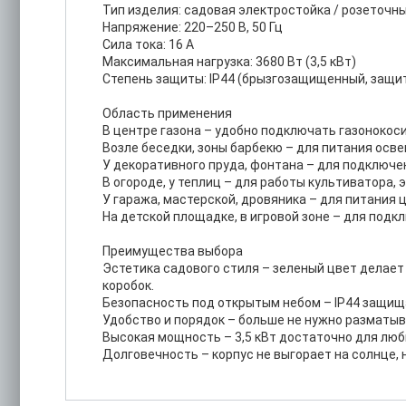
Тип изделия: садовая электростойка / розеточн
Напряжение: 220–250 В, 50 Гц
Сила тока: 16 А
Максимальная нагрузка: 3680 Вт (3,5 кВт)
Степень защиты: IP44 (брызгозащищенный, защит
Область применения
В центре газона – удобно подключать газонокоси
Возле беседки, зоны барбекю – для питания осве
У декоративного пруда, фонтана – для подключе
В огороде, у теплиц – для работы культиватора, 
У гаража, мастерской, дровяника – для питания 
На детской площадке, в игровой зоне – для под
Преимущества выбора
Эстетика садового стиля – зеленый цвет делает
коробок.
Безопасность под открытым небом – IP44 защищае
Удобство и порядок – больше не нужно разматыва
Высокая мощность – 3,5 кВт достаточно для лю
Долговечность – корпус не выгорает на солнце, 