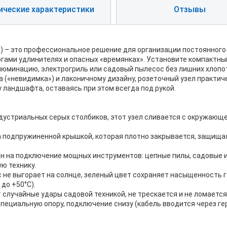
ические характеристики
Отзывы
) – это профессиональное решение для организации постоянного э
огами удлинителях и опасных «времянках». Установите компактный
ллюминацию, электрогриль или садовый пылесос без лишних хлопо
 («невидимка») и лаконичному дизайну, розеточный узел практиче
 ландшафта, оставаясь при этом всегда под рукой.
индустриальных серых столбиков, этот узел сливается с окружающ
 подпружиненной крышкой, которая плотно закрывается, защищая
итан на подключение мощных инструментов: цепные пилы, садовые
ю технику.
 не выгорает на солнце, зеленый цвет сохраняет насыщенность г
до +50°C).
лучайные удары садовой техникой, не трескается и не ломается
специальную опору, подключение снизу (кабель вводится через ге