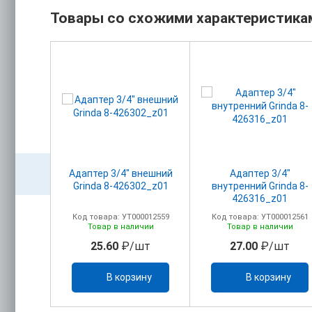
Товары со схожими характеристика
ая на 4
Адаптер 3/4" внешний
Адаптер 3/4"
36)
Grinda 8-426302_z01
внутренний Grinda 8-
426316_z01
0005768
Код товара: УТ000012559
Код товара: УТ000012561
ичии
Товар в наличии
Товар в наличии
/шт
25.60
₽/шт
27.00
₽/шт
ину
В корзину
В корзину