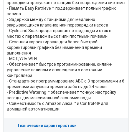
проводки и пропускает станцию без повреждения системы
- Память Easy Retrieve ™ поддерживает полный график
полива
- Задержка между станциями для медленно
закрывающихся клапанов или перезарядки насоса
- Cycle and Soak предотвращает отвод воды и сток в
местах с перепадом высот или плотными почвами
- Сезонная корректировка для более быстрой
корректировки графика без изменения времени
выполнения
- МОДУЛЬ WI-FI
- Обеспечивает быстрое программирование, онлайн-
управление поливом и оповещения о состоянии
контроллера
- Стандартное программирование ABC с 3 программами и 6
временами запуска и времени работы до 24 часов
- Predictive Watering ™ обеспечивает точную настройку
погоды для максимальной экономии воды
- Совместимость с Amazon Alexa ™ и Control4® для
домашней автоматизации
Технические характеристики