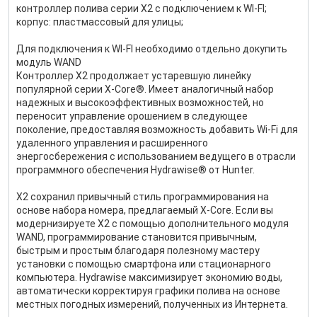
контроллер полива серии X2 с подключением к WI-FI;
корпус: пластмассовый для улицы;
Для подключения к WI-FI необходимо отдельно докупить
модуль WAND
Контроллер X2 продолжает устаревшую линейку
популярной серии X-Core®. Имеет аналогичный набор
надежных и высокоэффективных возможностей, но
переносит управление орошением в следующее
поколение, предоставляя возможность добавить Wi-Fi для
удаленного управления и расширенного
энергосбережения с использованием ведущего в отрасли
программного обеспечения Hydrawise® от Hunter.
X2 сохранил привычный стиль программирования на
основе набора номера, предлагаемый X-Core. Если вы
модернизируете X2 с помощью дополнительного модуля
WAND, программирование становится привычным,
быстрым и простым благодаря полезному мастеру
установки с помощью смартфона или стационарного
компьютера. Hydrawise максимизирует экономию воды,
автоматически корректируя графики полива на основе
местных погодных измерений, полученных из Интернета.