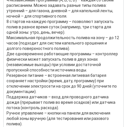
4 независимые программы (A, B, C, D) – каждая со своим
расписанием. Можно задавать разные типы полива:
утренний – для газона, дневной – для капельной ленты,
ночной – для спортивного поля.
8 стартов на каждую программу – позволяют запускать
полив в разное время суток (например, три старта для
одной зоны: утро, день, вечер).
Максимальная продолжительность полива на зону – до 12
часов (подходит для систем капельного орошения и
долгого поверхностного полива).
Две одновременно работающие программы – контроллер
физически может запускать полив в двух зонах
(независимые выходы) при условии достаточной
пропускной способности источника воды.
Резервное питание – встроенная литиевая батарея
сохраняет настройки (время, дату, программу) при
отключении электросети на срок до 90 дней (уточните по
документации).
Поддержка датчиков – вход для проводного датчика
дождя (прерывает полив во время осадков) или датчика
потока (контроль расхода).
Ручное управление – кнопки на панели для включения
любой зоны вручную (для тестирования или разового
полива).