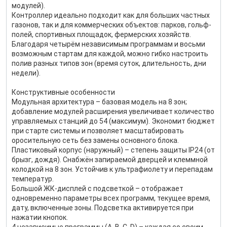
модулей).
Контроллер идеально подходит как для больших частных
газонов, так и для коммерческих объектов: парков, гольф-
полей, спортивных площадок, фермерских хозяйств.
Благодаря четырём независимым программам и восьми
возможным стартам для каждой, можно гибко настроить
полив разных типов зон (время суток, длительность, дни
недели).
Конструктивные особенности
Модульная архитектура – базовая модель на 8 зон;
добавление модулей расширения увеличивает количество
управляемых станций до 54 (максимум). Экономит бюджет
при старте системы и позволяет масштабировать
оросительную сеть без замены основного блока.
Пластиковый корпус (наружный) – степень защиты IP24 (от
брызг, дождя). Снабжён запираемой дверцей и клеммной
колодкой на 8 зон. Устойчив к ультрафиолету и перепадам
температур.
Большой ЖК-дисплей с подсветкой – отображает
одновременно параметры всех программ, текущее время,
дату, включенные зоны. Подсветка активируется при
нажатии кнопок.