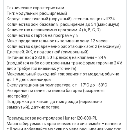
Технические характеристики
Тип: модульный, расширяемый
Корпус: пластиковый (наружный), степень защиты IP24
Количество зон: базовая 8, расширение до 54 (максимум)
Количество независимых программ: 4 (A, B, C, D)
Количество стартов на программу: 8
Макс. продолжительность полива на зону: 12 часов
Количество одновременно работающих зон: 2 (максимум)
Дисплей: ЖК, с подсветкой (символьный)
Питание: вход 230 В, 50 Гц; выход на клапаны – 24 V
(продаётся либо со встроенным трансформатором на 24 V,
либо требуется внешний; уточните).
Максимальный выходной ток: зависит от модели; обычно
до 1 А для соленоидов.
Эксплуатационная температура: от –17°C до +60°C
Резервное питание: литиевая батарея (сохраняет
настройки)
Поддержка датчиков: датчик дождя (нормально
замкнутый), датчик потока
Преимущества контроллера Hunter I2C-800-PL
Масштабируемость «расти вместе с системой» – начните
с 8 зон и добавляйте модули по мере расширения участка;