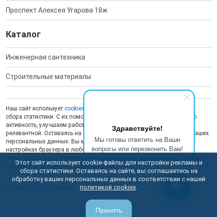
Проспект Алексея Угарова 18ж
Каталог
Инженерная сантехника
Строительные материалы
Наш сайт использует
cookies
для обеспечения работоспособности и
сбора статистики. С их помощью мы анализируем пользовательскую
активность, улучшаем работу сайта и делаем рекламу более
Здравствуйте!
релевантной. Оставаясь на сайте, вы даете согласие на обработку ваших
Мы готовы ответить на Ваши
персональных данных. Вы можете отключить сохранение cookies в
вопросы или перезвонить Вам!
настройках браузера в любой момент. На сайте также применяются
рекомендательные технологии
. Подробнее об обработке персональных
Этот сайт использует cookie-файлы для настройки рекламы и
данных — в соответствующей
Политике
.
сбора статистики. Оставаясь на сайте, вы соглашаетесь на
обработку ваших персональных данных в соответствии с нашей
политикой cookies
.
© 2006 — 2026. Полимер.
Принять