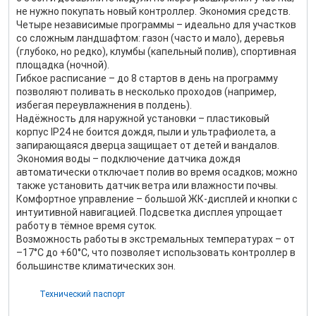
не нужно покупать новый контроллер. Экономия средств.
Четыре независимые программы – идеально для участков
со сложным ландшафтом: газон (часто и мало), деревья
(глубоко, но редко), клумбы (капельный полив), спортивная
площадка (ночной).
Гибкое расписание – до 8 стартов в день на программу
позволяют поливать в несколько проходов (например,
избегая переувлажнения в полдень).
Надёжность для наружной установки – пластиковый
корпус IP24 не боится дождя, пыли и ультрафиолета, а
запирающаяся дверца защищает от детей и вандалов.
Экономия воды – подключение датчика дождя
автоматически отключает полив во время осадков; можно
также установить датчик ветра или влажности почвы.
Комфортное управление – большой ЖК‑дисплей и кнопки с
интуитивной навигацией. Подсветка дисплея упрощает
работу в тёмное время суток.
Возможность работы в экстремальных температурах – от
–17°C до +60°C, что позволяет использовать контроллер в
большинстве климатических зон.
Технический паспорт