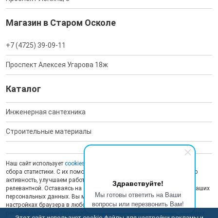
Магазин в Старом Осколе
+7 (4725) 39-09-11
Проспект Алексея Угарова 18ж
Каталог
Инженерная сантехника
Строительные материалы
Наш сайт использует
cookies
для обеспечения работоспособности и
сбора статистики. С их помощью мы анализируем пользовательскую
активность, улучшаем работу сайта и делаем рекламу более
Здравствуйте!
релевантной. Оставаясь на сайте, вы даете согласие на обработку ваших
Мы готовы ответить на Ваши
персональных данных. Вы можете отключить сохранение cookies в
вопросы или перезвонить Вам!
настройках браузера в любой момент. На сайте также применяются
рекомендательные технологии
. Подробнее об обработке персональных
Этот сайт использует cookie-файлы для настройки рекламы и