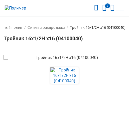
0
льный полив
/
Фитинги распродажа
/
Тройник 16х1/2Н х16 (04100040)
Тройник 16х1/2Н х16 (04100040)