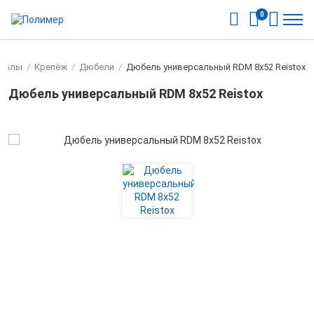
0
риалы
/
Крепёж
/
Дюбели
/
Дюбель универсальный RDМ 8х52 Reistox
Дюбель универсальный RDМ 8х52 Reistox