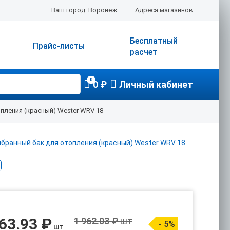
Ваш город: Воронеж
Адреса магазинов
Бесплатный
Прайс-листы
расчет
0
0 ₽
Личный кабинет
пления (красный) Wester WRV 18
63.93 ₽
1 962.03 ₽
шт
- 5%
шт