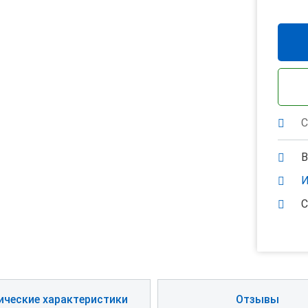
С
В
И
С
ические характеристики
Отзывы