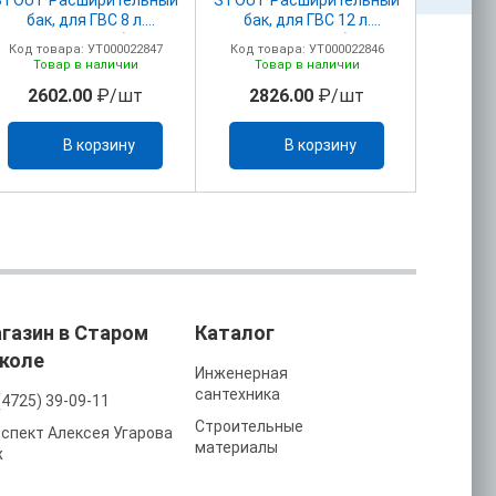
бак, для ГВС 8 л.
бак, для ГВС 12 л.
бак,
вертикальный (цвет
вертикальный (цвет
верти
Код товара: УТ000022847
Код товара: УТ000022846
Код то
белый)
белый)
Товар в наличии
Товар в наличии
То
2602.00
₽/шт
2826.00
₽/шт
32
В корзину
В корзину
газин в Старом
Каталог
коле
Инженерная
сантехника
(4725) 39-09-11
Строительные
спект Алексея Угарова
материалы
ж