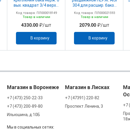
вых. квадрат 3/4 верхн.
304 для расшир. баков
ба
подкл внутр. резьба
3/4
Код товара: ПЛ000018149
Код товара: ПЛ000021593
Товар в наличии
Товар в наличии
4330.00
₽/шт
2079.00
₽/шт
В корзину
В корзину
Магазин в Воронеже
Магазин в Лисках
Ма
Ос
+7 (473) 250-22-33
+7 (47391) 220-82
+7 
+7 (473) 200-89-80
Проспект Ленина, 3
Про
Ильюшина, д.10Б
18
Мы в социальных сетях: