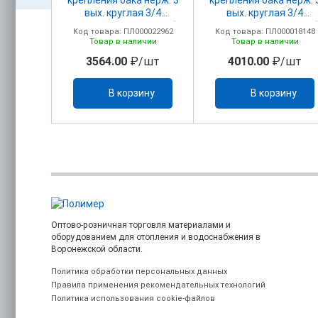
ельных
вых. круглая 3/4
вых. круглая 3/4
4"
ниж.подкл внутр. резьба
ниж.подкл внутр. резь
00023210
Код товара: ПЛ000022962
Код товара: ПЛ000018148
ичии
Товар в наличии
Товар в наличии
/шт
3564.00
₽/шт
4010.00
₽/шт
ину
В корзину
В корзину
Оптово-розничная торговля материалами и
оборудованием для отопления и водоснабжения в
Воронежской области.
Политика обработки персональных данных
Правила применения рекомендательных технологий
Политика использования cookie-файлов