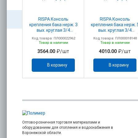
апан
RISPA Консоль
RISPA Консоль
бируемый
крепления бака нерж. 3
крепления бака нерж. 
ельных
вых. круглая 3/4
вых. круглая 3/4
4"
ниж.подкл внутр. резьба
ниж.подкл внутр. резь
00023210
Код товара: ПЛ000022962
Код товара: ПЛ000018148
ичии
Товар в наличии
Товар в наличии
/шт
3564.00
₽/шт
4010.00
₽/шт
ину
В корзину
В корзину
Оптово-розничная торговля материалами и
оборудованием для отопления и водоснабжения в
Воронежской области.