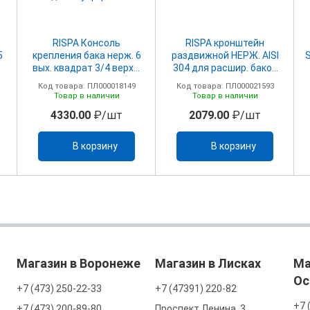
RISPA Консоль
RISPA кронштейн
5
крепления бака нерж. 6
раздвижной НЕРЖ. AISI
вых. квадрат 3/4 верхн.
304 для расшир. баков
ба
подкл внутр. резьба
3/4
Код товара: ПЛ000018149
Код товара: ПЛ000021593
Товар в наличии
Товар в наличии
4330.00
₽/шт
2079.00
₽/шт
В корзину
В корзину
Магазин в Воронеже
Магазин в Лисках
Ма
Ос
+7 (473) 250-22-33
+7 (47391) 220-82
+7 
+7 (473) 200-89-80
Проспект Ленина, 3