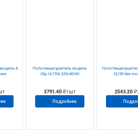
модель A
Полотенцесушитель модель
Полотенцесушител
очки
Clip ULTRA 320/40/60
32/50 без по
шт
3791.40
₽/шт
2543.20
₽
нее
Подробнее
Подро