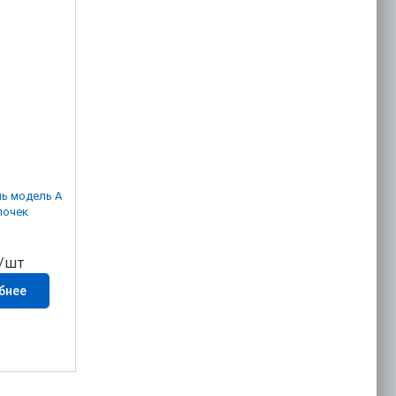
ь модель A
лочек
/шт
бнее