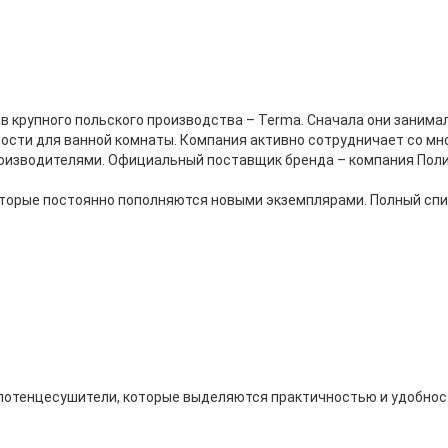
тав крупного польского производства – Terma. Сначала они заним
ности для ванной комнаты. Компания активно сотрудничает со мн
оизводителями. Официальный поставщик бренда – компания Пол
оторые постоянно пополняются новыми экземплярами. Полный сп
олотенцесушители, которые выделяются практичностью и удобно