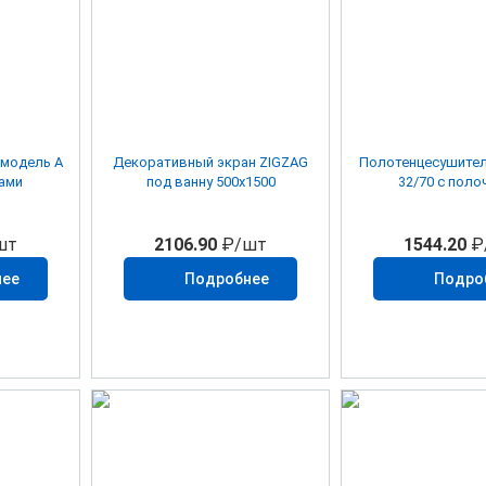
модель A
Декоративный экран ZIGZAG
Полотенцесушител
ками
под ванну 500х1500
32/70 с поло
шт
2106.90
₽/шт
1544.20
₽
нее
Подробнее
Подро