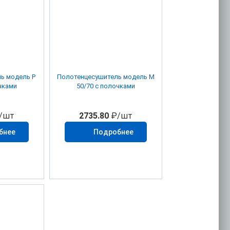
ь модель P
Полотенцесушитель модель M
чками
50/70 с полочками
/шт
2735.80
₽/шт
бнее
Подробнее