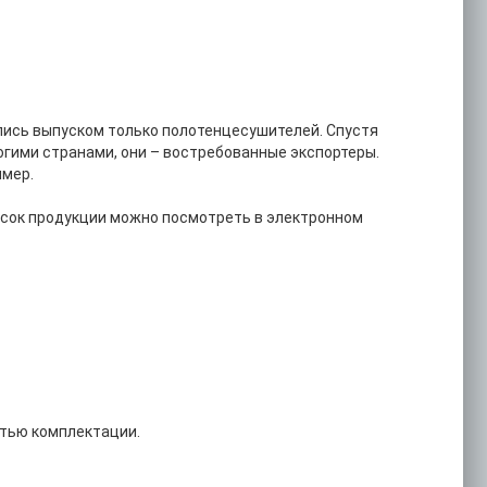
ались выпуском только полотенцесушителей. Спустя
огими странами, они – востребованные экспортеры.
имер.
исок продукции можно посмотреть в электронном
стью комплектации.