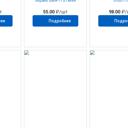
Girpaint 0509-11 STAYER
01031-7
т
55.00
₽/шт
98.00
₽/
нее
Подробнее
Подро