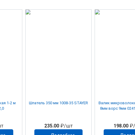
ая 1-2 м
Шпатель 350 мм 1008-35 STAYER
Валик микроволок
,0
8мм ворс 9мм 02
т
235.00
₽/шт
198.00
₽