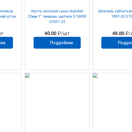
метиков
Кисть плоская Lasur-standart
Шпатель зубчатый 6х6 3
кий шток
25мм 1" смешан. щетина STAYER
1007-30 ST
01031-25
т
40.00
₽/шт
48.00
₽/
нее
Подробнее
Подро