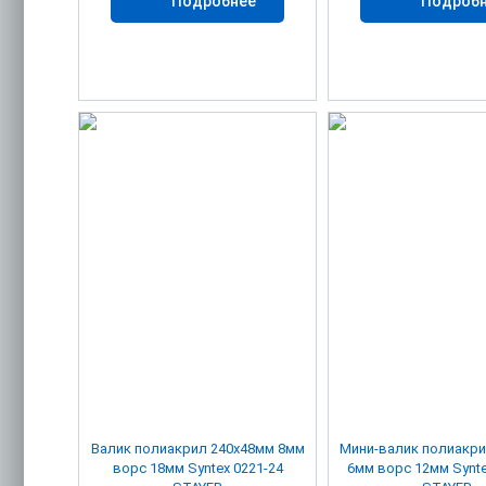
Подробнее
Подроб
Валик полиакрил 240х48мм 8мм
Мини-валик полиакрил 70х1
ворс 18мм Syntex 0221-24
6мм ворс 12мм Synte