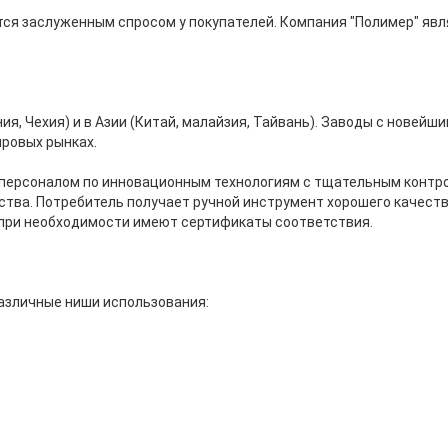
ется заслуженным спросом у покупателей. Компания "Полимер" я
я, Чехия) и в Азии (Китай, малайзия, Тайвань). Заводы с новей
ировых рынках.
персоналом по инновационным технологиям с тщательным контро
ства. Потребитель получает ручной инструмент хорошего качеств
при необходимости имеют сертификаты соответствия.
различные ниши использования: