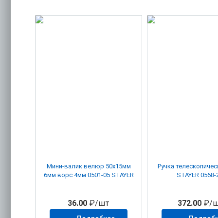
Мини-валик велюр 50х15мм
Ручка телескопическ
6мм ворс 4мм 0501-05 STAYER
STAYER 0568-2
36.00
₽/шт
372.00
₽/ш