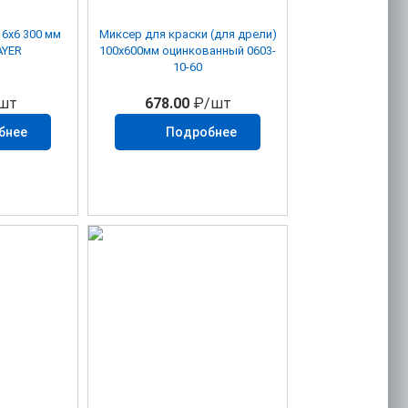
00 мм
Миксер для краски (для дрели)
AYER
100х600мм оцинкованный 0603-
10-60
шт
678.00
₽/шт
бнее
Подробнее