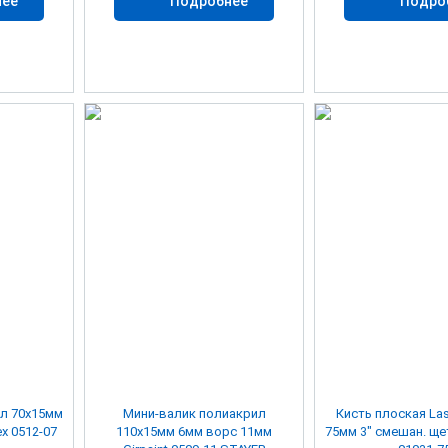
нее
Подробнее
Подро
5мм
Мини-валик полиакрил
Кисть плоская Las
x 0512-07
110х15мм 6мм ворс 11мм
75мм 3" смешан. щетина STAYER