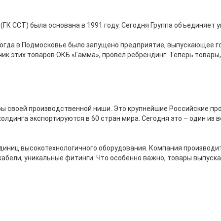
(ГК ССТ) была основана в 1991 году. Сегодня Группа объединяет
 когда в Подмосковье было запущено предприятие, выпускающее г
ик этих товаров ОКБ «Гамма», провел ребрендинг. Теперь товары
ры своей производственной ниши. Это крупнейшие Российские пр
 холдинга экспортируются в 60 стран мира. Сегодня это – один и
диниц высокотехнологичного оборудования. Компания производит 
бели, уникальные фитинги. Что особенно важно, товары выпуска