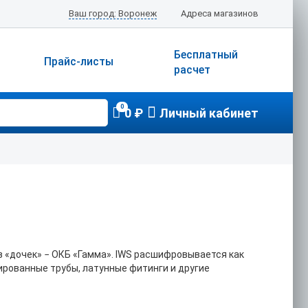
Ваш город: Воронеж
Адреса магазинов
Бесплатный
Прайс-листы
расчет
0
0 ₽
Личный кабинет
из «дочек» − ОКБ «Гамма». IWS расшифровывается как
рированные трубы, латунные фитинги и другие