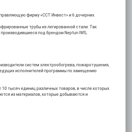
 управляющую фирму «ССТ Инвест» и 6 дочерних.
офрированные трубы из легированной стали. Так
, производившиеся под брендом Neptun IWS,
оизводители систем электрообогрева, пожаротушения,
з ведущих исполнителей программы по замещению
10 тысяч единиц различных товаров, в числе которых
ются из материалов, которые добываются и