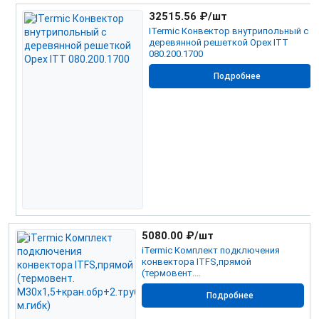
32515.56
₽/шт
ITermic Конвектор внутрипольный с
деревянной решеткой Орех ITT
080.200.1700
Подробнее
5080.00
₽/шт
iTermic Комплект подключения
конвектора ITFS,прямой
(термовент.
М30х1,5+кран.обр+2.трубки м.гибк)
Подробнее