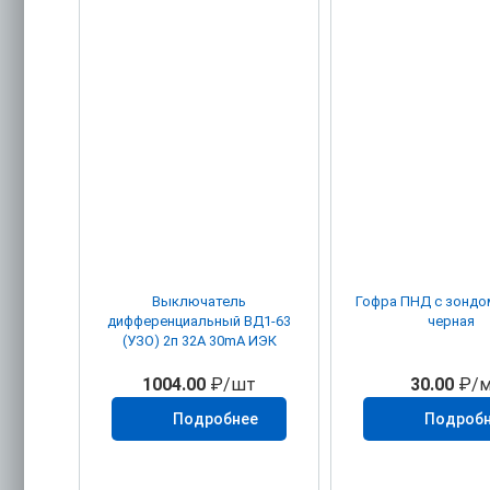
Выключатель
Гофра ПНД с зондо
дифференциальный ВД1-63
черная
(УЗО) 2п 32А 30mА ИЭК
1004.00
₽/шт
30.00
₽/
Подробнее
Подроб