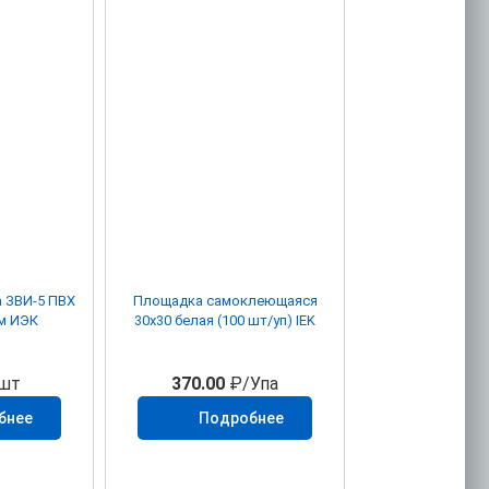
 ЗВИ-5 ПВХ
Площадка самоклеющаяся
мм ИЭК
30х30 белая (100 шт/уп) IEK
шт
370.00
₽/Упа
бнее
Подробнее