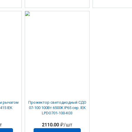
м рычагом
Прожектор светодиодный СДО
5-м (0,08-4мм) 222-415 IEK
07-100 100Вт 6500К IP65 сер. IEK
LPDO701-100-K03
т
2110.00
₽/шт