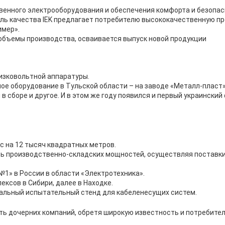
твенного электрооборудования и обеспечения комфорта и безопас
ль качества IEK предлагает потребителю высококачественную пр
имер».
объемы производства, осваивается выпуск новой продукции
низковольтной аппаратуры.
ное оборудование в Тульской области – на заводе «Металл-пласт
 сборе и другое. И в этом же году появился и первый украинский
с на 12 тысяч квадратных метров.
ь производственно-складских мощностей, осуществляя поставки 
№1» в России в области «Электротехника».
ексов в Сибири, далее в Находке.
кальный испытательный стенд для кабеленесущих систем.
еть дочерних компаний, обретя широкую известность и потребител