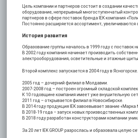
Цель компании и партнеров состоит в создании качес
оборудование, непрерывный многоступенчатый контро
партнеров в сфере поставок бренда IEK компания «Пол
Постоянно расширяется ассортимент, увеличиваются 
История развития
Образование группы началось в 1999 году с поставок 
В 2002 году компания начинает производить собствен
электрооборудования, осветительные и этажные щиты в
Второй комплекс запускается в 2004 году в Ясногорске.
2005 год – дочерний филиал в Молдавии.
2007-2008 год – построен огромный складской комплек
К 10 годовщине компания имеет уже внушительную сет
2011 год – открывается филиал в Новосибирске.
В 2014 году продукция IEK завоевывает звание «Марка 
В 2018-19 года – запуск новых производственных компл
В 2018 году разработан конструкторами компании уни
За 20 лет IEK GROUP разрослась и образовала целую с