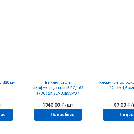
м d20 мм
Выключатель
Клеммная колодка
дифференциальный ВД1-63
12 пар 1,5-4
(УЗО) 2п 25А 30mА ИЭК
м
1340.00
₽/шт
87.00
₽/
нее
Подробнее
Подро