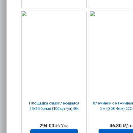
Площадка самоклеющаяся
Клеммник с нажимны
25х25 белая (100 шт/уп) IEK
294.00
₽/Упа
46.80
₽/ш