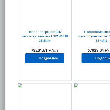
Насос поверхностный
Насос поверхно
многоступенчатый ESPA ASPRI
многоступенчатый E
35 5М N
35 4M N
78201.61
₽/шт
67923.04
₽/
Подробнее
Подроб