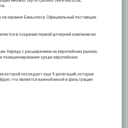
ающих множеству потребностей в насосах,
ти.
е на окраине Баньолеса. Официальный поставщик
вляется в создании первой дочерней компании во
ии. Наряду с расширением на европейских рынках,
е позиционирование среди европейских
за которой последуют еще 9 делегаций, которые
ipper, что является важной вехой в фильтрации