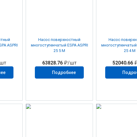
стный
Насос поверхностный
Насос поверх
SPA ASPRI
многоступенчатый ESPA ASPRI
многоступенчатый
25 5 М
25 4 М
шт
63828.76
₽/шт
52040.66
₽
нее
Подробнее
Подро