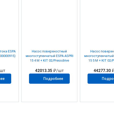
а ESPA
Насос поверхностный
Насос поверх
4000000915)
многоступенчатый ESPA ASPRI
многоступенчатый
15 4 М + KIT 02/Pressdrive
15 5 М + KIT 02/P
шт
42013.35
₽/шт
44277.30
₽
нее
Подробнее
Подро