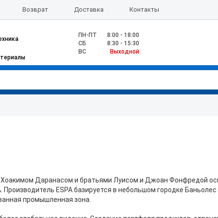
Возврат
Доставка
Контакты
ПН-ПТ
8:00 - 18:00
ехника
CБ
8:30 - 15:30
ВС
Выходной
атериалы
 Хоакимом Даранасом и братьями Луисом и Джоан Фонфредой осно
SA. Производитель ESPA базируется в небольшом городке Баньолес
ванная промышленная зона.