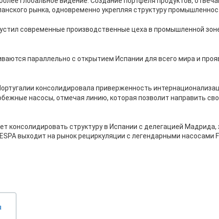
олее глобальное видение. Создание портфеля продуктов, отвеч
анского рынка, одновременно укрепляя структуру промышленнос
апустил современные производственные цеха в промышленной зон
ваются параллельно с открытием Испании для всего мира и проя
 Португалии консолидировала приверженность интернационализац
бежные насосы, отмечая линию, которая позволит направить сво
т консолидировать структуру в Испании с делегацией Мадрида, 
 ESPA выходит на рынок рециркуляции с легендарными насосами Fl