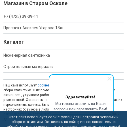
Магазин в Старом Осколе
+7 (4725) 39-09-11
Проспект Алексея Угарова 18ж
Каталог
Инженерная сантехника
Строительные материалы
Наш сайт использует
cookies
для обеспечения работоспособности и
сбора статистики. С их помощью мы анализируем пользовательскую
активность, улучшаем работу сайта и делаем рекламу более
Здравствуйте!
релевантной. Оставаясь на сайте, вы даете согласие на обработку ваших
Мы готовы ответить на Ваши
персональных данных. Вы можете отключить сохранение cookies в
вопросы или перезвонить Вам!
настройках браузера в любой момент. На сайте также применяются
рекомендательные технологии
. Подробнее об обработке персональных
Этот сайт использует cookie-файлы для настройки рекламы и
данных — в соответствующей
Политике
.
сбора статистики. Оставаясь на сайте, вы соглашаетесь на
обработку ваших персональных данных в соответствии с нашей