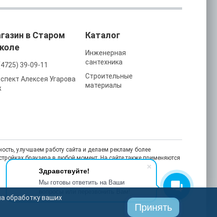
газин в Старом
Каталог
коле
Инженерная
сантехника
(4725) 39-09-11
Строительные
спект Алексея Угарова
материалы
ж
ость, улучшаем работу сайта и делаем рекламу более
астройках браузера в любой момент. На сайте также применяются
Здравствуйте!
Мы готовы ответить на Ваши
вопросы или перезвонить Вам!
на обработку ваших
Принять