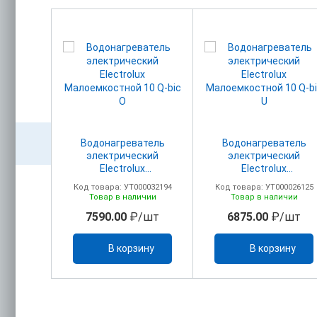
атель
Водонагреватель
Водонагреватель
ский
электрический
электрический
X
Electrolux
Electrolux
IC 10 U
Малоемкостной 10 Q-bic
Малоемкостной 10 Q-bi
00025326
Код товара: УТ000032194
Код товара: УТ000026125
O
U
ичии
Товар в наличии
Товар в наличии
/шт
7590.00
₽/шт
6875.00
₽/шт
ину
В корзину
В корзину