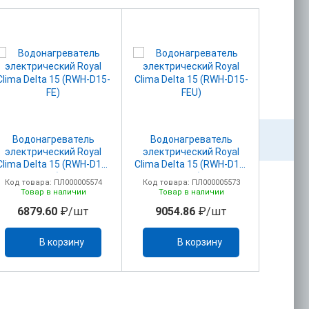
Водонагреватель
Водонагреватель
Вод
электрический Royal
электрический Royal
элект
Clima Delta 15 (RWH-D15-
Clima Delta 15 (RWH-D15-
Clima 
FE)
FEU)
Код товара: ПЛ000005574
Код товара: ПЛ000005573
Код то
Товар в наличии
Товар в наличии
То
6879.60
₽/шт
9054.86
₽/шт
55
В корзину
В корзину