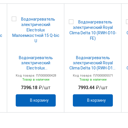
Водонагреватель
Водонагреватель
электрический
электрический Royal
Electrolux
Clima Delta 10 (RWH-D10-
c
Малоемкостной 15 Q-bic
FE)
Код товара: ПЛ000000428
Код товара: ПЛ000005571
U
Товар в наличии
Товар в наличии
7396.18
₽/шт
7993.44
₽/шт
В корзину
В корзину