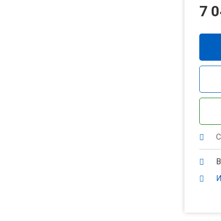
7 0
С
В
И