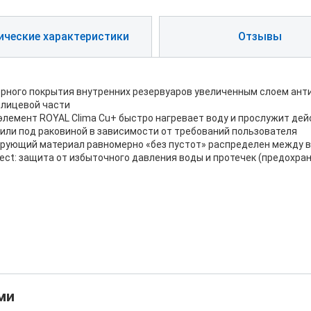
ические характеристики
Отзывы
мерного покрытия внутренних резервуаров увеличенным слоем ан
 лицевой части
лемент ROYAL Clima Cu+ быстро нагревает воду и прослужит дей
или под раковиной в зависимости от требований пользователя
рующий материал равномерно «без пустот» распределен между в
ject: защита от избыточного давления воды и протечек (предохра
ми