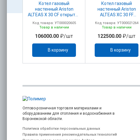
вый
Котел газовый
Котел газовый
ton CLAS
настенный Ariston
настенный Ariston
рытая
ALTEAS Х 30 CF открытая
ALTEAS ХC 30 FF
камера
закрытая камера
00017339
Код товара: УТ000020605
Код товара: УТ000021264
ичии
Товар в наличии
Товар в наличии
/шт
106000.00
₽/шт
122500.00
₽/шт
ину
В корзину
В корзину
Оптово-розничная торговля материалами и
оборудованием для отопления и водоснабжения в
Воронежской области.
Политика обработки персональных данных
Правила применения рекомендательных технологий