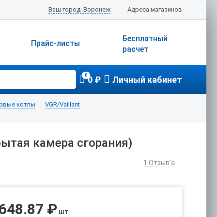
Ваш город: Воронеж
Адреса магазинов
Бесплатный
Прайс-листы
расчет
0
0 ₽
Личный кабинет
зовые котлы
VGR/Vaillant
рытая камера сгорания)
1
Отзыв'а
 648.87 ₽
шт