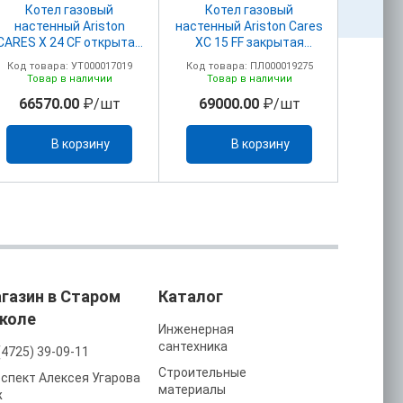
Котел газовый
Котел газовый
Ко
настенный Ariston
настенный Ariston Cares
наст
CARES X 24 CF открытая
XC 15 FF закрытая
CARES X
камера
камера
(3301
Код товара: УТ000017019
Код товара: ПЛ000019275
Код то
КО
Товар в наличии
Товар в наличии
То
D6
66570.00
₽/шт
69000.00
₽/шт
704
В корзину
В корзину
газин в Старом
Каталог
коле
Инженерная
сантехника
(4725) 39-09-11
Строительные
спект Алексея Угарова
материалы
ж