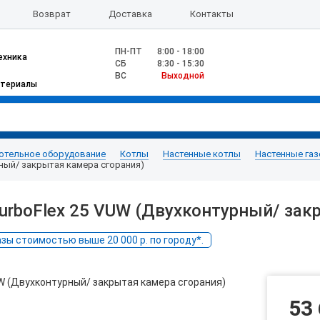
Возврат
Доставка
Контакты
ПН-ПТ
8:00 - 18:00
ехника
CБ
8:30 - 15:30
ВС
Выходной
атериалы
отельное оборудование
Котлы
Настенные котлы
Настенные га
рный/ закрытая камера сгорания)
urboFlex 25 VUW (Двухконтурный/ зак
ы стоимостью выше 20 000 р. по городу*.
53