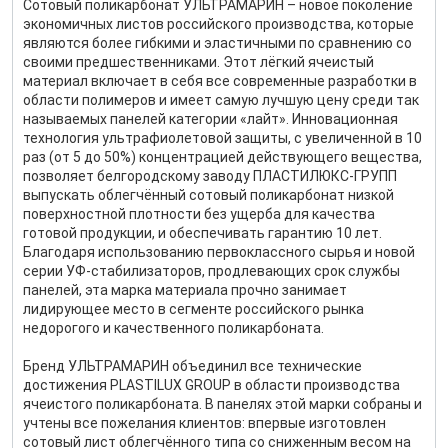
Сотовый поликарбонат УЛЬТРАМАРИН – новое поколение
экономичных листов российского производства, которые
являются более гибкими и эластичными по сравнению со
своими предшественниками. Этот лёгкий ячеистый
материал включает в себя все современные разработки в
области полимеров и имеет самую лучшую цену среди так
называемых панелей категории «лайт». Инновационная
технология ультрафиолетовой защиты, с увеличенной в 10
раз (от 5 до 50%) концентрацией действующего вещества,
позволяет белгородскому заводу ПЛАСТИЛЮКС-ГРУПП
выпускать облегчённый сотовый поликарбонат низкой
поверхностной плотности без ущерба для качества
готовой продукции, и обеспечивать гарантию 10 лет.
Благодаря использованию первоклассного сырья и новой
серии УФ-стабилизаторов, продлевающих срок службы
панелей, эта марка материала прочно занимает
лидирующее место в сегменте российского рынка
недорогого и качественного поликарбоната.
Бренд УЛЬТРАМАРИН объединил все технические
достижения PLASTILUX GROUP в области производства
ячеистого поликарбоната. В панелях этой марки собраны и
учтены все пожелания клиентов: впервые изготовлен
сотовый лист облегчённого типа со сниженным весом на