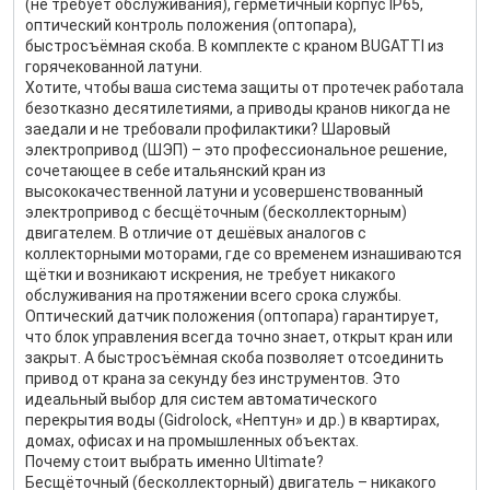
(не требует обслуживания), герметичный корпус IP65,
оптический контроль положения (оптопара),
быстросъёмная скоба. В комплекте с краном BUGATTI из
горячекованной латуни.
Хотите, чтобы ваша система защиты от протечек работала
безотказно десятилетиями, а приводы кранов никогда не
заедали и не требовали профилактики? Шаровый
электропривод (ШЭП) – это профессиональное решение,
сочетающее в себе итальянский кран из
высококачественной латуни и усовершенствованный
электропривод с бесщёточным (бесколлекторным)
двигателем. В отличие от дешёвых аналогов с
коллекторными моторами, где со временем изнашиваются
щётки и возникают искрения, не требует никакого
обслуживания на протяжении всего срока службы.
Оптический датчик положения (оптопара) гарантирует,
что блок управления всегда точно знает, открыт кран или
закрыт. А быстросъёмная скоба позволяет отсоединить
привод от крана за секунду без инструментов. Это
идеальный выбор для систем автоматического
перекрытия воды (Gidrolock, «Нептун» и др.) в квартирах,
домах, офисах и на промышленных объектах.
Почему стоит выбрать именно Ultimate?
Бесщёточный (бесколлекторный) двигатель – никакого