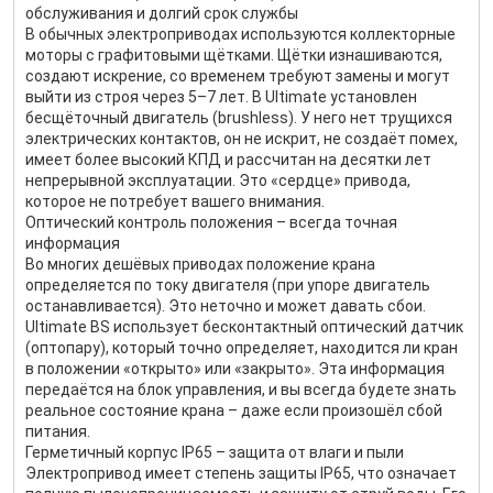
обслуживания и долгий срок службы
В обычных электроприводах используются коллекторные
моторы с графитовыми щётками. Щётки изнашиваются,
создают искрение, со временем требуют замены и могут
выйти из строя через 5–7 лет. В Ultimate установлен
бесщёточный двигатель (brushless). У него нет трущихся
электрических контактов, он не искрит, не создаёт помех,
имеет более высокий КПД и рассчитан на десятки лет
непрерывной эксплуатации. Это «сердце» привода,
которое не потребует вашего внимания.
Оптический контроль положения – всегда точная
информация
Во многих дешёвых приводах положение крана
определяется по току двигателя (при упоре двигатель
останавливается). Это неточно и может давать сбои.
Ultimate BS использует бесконтактный оптический датчик
(оптопару), который точно определяет, находится ли кран
в положении «открыто» или «закрыто». Эта информация
передаётся на блок управления, и вы всегда будете знать
реальное состояние крана – даже если произошёл сбой
питания.
Герметичный корпус IP65 – защита от влаги и пыли
Электропривод имеет степень защиты IP65, что означает