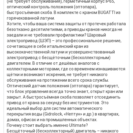
(не требует обслуживания), герметичный корпус IP65,
оптический контроль положения (оптопара),
быстросъёмная скоба. В комплекте с краном BUGATTI из
горячекованной латуни.
Хотите, чтобы ваша система защиты от протечек работала
безотказно десятилетиями, а приводы кранов никогда не
заедали и не требовали профилактики? Шаровый
электропривод (ШЭП) – это профессиональное решение,
сочетающее в себе итальянский кран из
высококачественной латуни и усовершенствованный
электропривод с бесщёточным (бесколлекторным)
двигателем. В отличие от дешёвых аналогов с
коллекторными моторами, где со временем изнашиваются
щётки и возникают искрения, не требует никакого
обслуживания на протяжении всего срока службы.
Оптический датчик положения (оптопара) гарантирует,
что блок управления всегда точно знает, открыт кран или
закрыт. А быстросъёмная скоба позволяет отсоединить
привод от крана за секунду без инструментов. Это
идеальный выбор для систем автоматического
перекрытия воды (Gidrolock, «Нептун» и др.) в квартирах,
домах, офисах и на промышленных объектах.
Почему стоит выбрать именно Ultimate?
Бесщёточный (бесколлекторный) двигатель – никакого