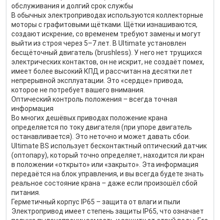
обслуживания и долгий срок службы
В обычных электроприводах используются коллекторные
моторы с графитовыми щётками. Щётки изнашиваются,
создают искрение, со временем требуют замены и могут
выйти из строя через 5–7 лет. В Ultimate установлен
бесщёточный двигатель (brushless). У него нет трущихся
электрических контактов, он не искрит, не создаёт помех,
имеет более высокий КПД и рассчитан на десятки лет
непрерывной эксплуатации. Это «сердце» привода,
которое не потребует вашего внимания.
Оптический контроль положения – всегда точная
информация
Во многих дешёвых приводах положение крана
определяется по току двигателя (при упоре двигатель
останавливается). Это неточно и может давать сбои.
Ultimate BS использует бесконтактный оптический датчик
(оптопару), который точно определяет, находится ли кран
в положении «открыто» или «закрыто». Эта информация
передаётся на блок управления, и вы всегда будете знать
реальное состояние крана – даже если произошёл сбой
питания.
Герметичный корпус IP65 – защита от влаги и пыли
Электропривод имеет степень защиты IP65, что означает