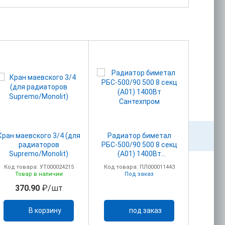
Кран маевского 3/4 (для
Радиатор биметал
радиаторов
РБС-500/90 500 8 секц
бим
Supremo/Monolit)
(А01) 1400Вт
Evoluti
Сантехпром
Код товара: УТ000024215
Код товара: ПЛ000011443
Код то
Товар в наличии
Под заказ
То
370.90
₽/шт
52
В корзину
под заказ