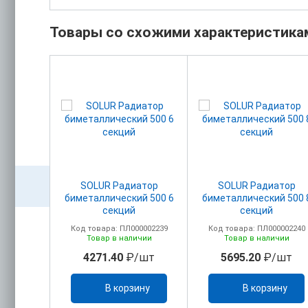
Товары со схожими характеристика
р
SOLUR Радиатор
SOLUR Радиатор
еский
биметаллический 500 6
биметаллический 500 
-EV 350 8
секций
секций
00004895
Код товара: ПЛ000002239
Код товара: ПЛ000002240
ичии
Товар в наличии
Товар в наличии
/шт
4271.40
₽/шт
5695.20
₽/шт
ину
В корзину
В корзину