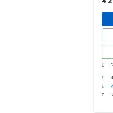
4 
С
В
И
Г