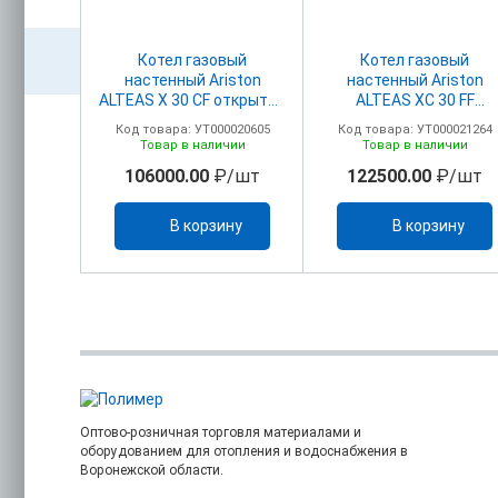
вый
Котел газовый
Котел газовый
ton CLAS
настенный Ariston
настенный Ariston
рытая
ALTEAS Х 30 CF открытая
ALTEAS ХC 30 FF
камера
закрытая камера
00017339
Код товара: УТ000020605
Код товара: УТ000021264
ичии
Товар в наличии
Товар в наличии
/шт
106000.00
₽/шт
122500.00
₽/шт
ину
В корзину
В корзину
Оптово-розничная торговля материалами и
оборудованием для отопления и водоснабжения в
Воронежской области.