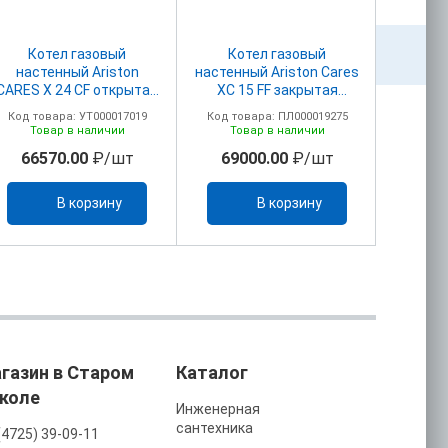
Котел газовый
Котел газовый
Ко
настенный Ariston
настенный Ariston Cares
наст
CARES X 24 CF открытая
XC 15 FF закрытая
CARES X
камера
камера
(3301
Код товара: УТ000017019
Код товара: ПЛ000019275
Код то
КО
Товар в наличии
Товар в наличии
То
D6
66570.00
₽/шт
69000.00
₽/шт
704
В корзину
В корзину
газин в Старом
Каталог
коле
Инженерная
сантехника
(4725) 39-09-11