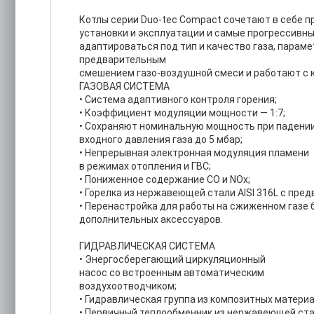
Котлы серии Duo-tec Compact сочетают в себе п
установки и эксплуатации и самые прогрессивны
адаптироваться под тип и качество газа, парам
предварительным
смешением газо-воздушной смеси и работают с
ГАЗОВАЯ СИСТЕМА
• Система адаптивного контроля горения;
• Коэффициент модуляции мощности — 1:7;
• Сохраняют номинальную мощность при падени
входного давления газа до 5 мбар;
• Непрерывная электронная модуляция пламени
в режимах отопления и ГВС;
• Пониженное содержание СО и NOx;
• Горелка из нержавеющей стали AISI 316L с пре
• Перенастройка для работы на сжиженном газе 
дополнительных аксессуаров.
ГИДРАВЛИЧЕСКАЯ СИСТЕМА
• Энергосберегающий циркуляционный
насос со встроенным автоматическим
воздухоотводчиком;
• Гидравлическая группа из композитных материа
• Первичный теплообменник из нержавеющей ст