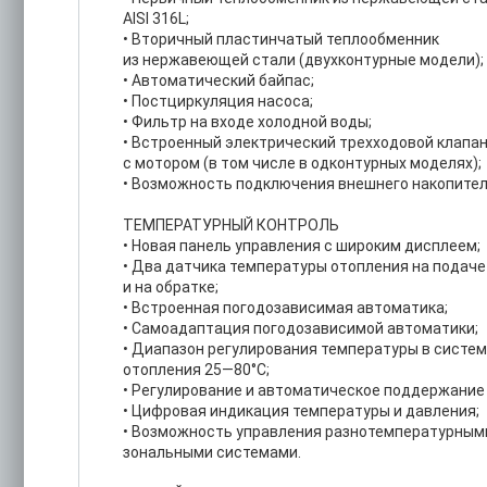
AISI 316L;
• Вторичный пластинчатый теплообменник
из нержавеющей стали (двухконтурные модели);
• Автоматический байпас;
• Постциркуляция насоса;
• Фильтр на входе холодной воды;
• Встроенный электрический трехходовой клапа
с мотором (в том числе в одконтурных моделях);
• Возможность подключения внешнего накопител
ТЕМПЕРАТУРНЫЙ КОНТРОЛЬ
• Новая панель управления с широким дисплеем;
• Два датчика температуры отопления на подаче
и на обратке;
• Встроенная погодозависимая автоматика;
• Самоадаптация погодозависимой автоматики;
• Диапазон регулирования температуры в систе
отопления 25—80°С;
• Регулирование и автоматическое поддержание 
• Цифровая индикация температуры и давления;
• Возможность управления разнотемпературным
зональными системами.