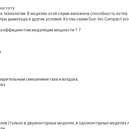
ростоту
е технологии. В моделях этой серии заложена способность котла
етры дымохода и другие условия. Котлы серии Duo-tec Compact о
 коэффициентом модуляции мощности 1:7
и
дварительным смешением газа и воздуха;
без
лов (только в двухконтурных моделях; в одноконтурных моделях л
али