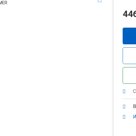
44
С
В
И