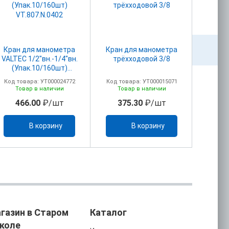
Кран для манометра
Кран для манометра
Кран 
VALTEC 1/2"вн.-1/4"вн.
трёхходовой 3/8
трёххо
(Упак.10/160шт)
VT.807.N.0402
Код товара: УТ000024772
Код товара: УТ000015071
Код то
Товар в наличии
Товар в наличии
То
466.00
₽/шт
375.30
₽/шт
37
В корзину
В корзину
газин в Старом
Каталог
коле