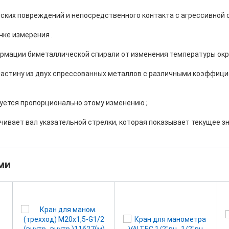
ких повреждений и непосредственного контакта с агрессивной с
ке измерения .
ормации биметаллической спирали от изменения температуры ок
астину из двух спрессованных металлов с различными коэффиц
ется пропорционально этому изменению ;
чивает вал указательной стрелки, которая показывает текущее з
ми