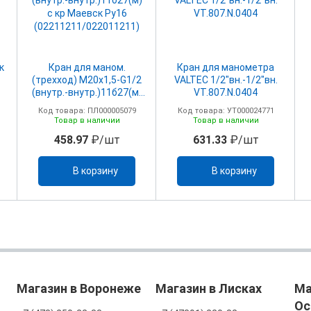
к
Кран для маном.
Кран для манометра
(трехход) М20х1,5-G1/2
VALTEC 1/2"вн.-1/2"вн.
(внутр.-внутр.)11б27(м)
VT.807.N.0404
с кр Маевск Ру16
Код товара: ПЛ000005079
Код товара: УТ000024771
(02211211/022011211)
Товар в наличии
Товар в наличии
458.97
₽/шт
631.33
₽/шт
В корзину
В корзину
Магазин в Воронеже
Магазин в Лисках
Ма
Ос