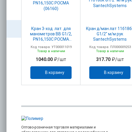
S50 AX
Кран 3-ход. лат. для
Кран д/ман лат 11б18б
6 бар
манометров BB G1/2,
G1/2" м/м рук
)
PN16,150C РОСМА
SantechSystems
(06160)
00029420
Код товара: УТ000011019
Код товара: ПЛ000009253
ичии
Товар в наличии
Товар в наличии
шт
1040.00
₽/шт
317.70
₽/шт
ину
В корзину
В корзину
Оптово-розничная торговля материалами и