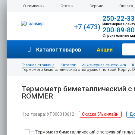
О компании
Статьи
Сервис
Оплата
250-22-33
Инженерная сант
+7 (473)
200-89-80
Строительные м
Каталог товаров
Акции
Главная страница
Каталог
Инженерная сантехника
К
Термометр биметаллический с погружной гильзой. Корпус D
Термометр биметаллический с п
ROMMER
Код товара: УТ000010612
Скидка 5% онлайн
До