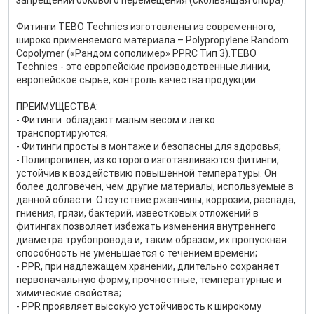
запрещении бокового перемещения (скользящая опора).
Фитинги TEBO Technics изготовлены из современного,
широко применяемого материала – Polypropylene Random
Copolymer («Рандом сополимер» PPRC Тип 3).TEBO
Technics - это европейские производственные линии,
европейское сырье, контроль качества продукции.
ПРЕИМУЩЕСТВА:
- Фитинги обладают малым весом и легко
транспортируются;
- Фитинги просты в монтаже и безопасны для здоровья;
- Полипропилен, из которого изготавливаются фитинги,
устойчив к воздействию повышенной температуры. Он
более долговечен, чем другие материалы, используемые в
данной области. Отсутствие ржавчины, коррозии, распада,
гниения, грязи, бактерий, известковых отложений в
фитингах позволяет избежать изменения внутреннего
диаметра трубопровода и, таким образом, их пропускная
способность не уменьшается с течением времени;
- PPR, при надлежащем хранении, длительно сохраняет
первоначальную форму, прочностные, температурные и
химические свойства;
- PPR проявляет высокую устойчивость к широкому