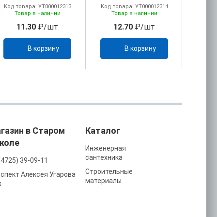
Код товара: УТ000012313
Код товара: УТ000012314
Код то
Товар в наличии
Товар в наличии
То
11.30
₽/шт
12.70
₽/шт
2
В корзину
В корзину
газин в Старом
Каталог
коле
Инженерная
сантехника
(4725) 39-09-11
Строительные
спект Алексея Угарова
материалы
ж