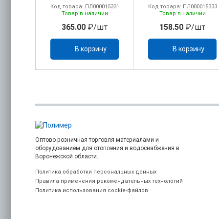
00012318
Код товара: ПЛ000015331
Код товара: ПЛ000015333
ичии
Товар в наличии
Товар в наличии
шт
365.00
₽/шт
158.50
₽/шт
ину
В корзину
В корзину
Оптово-розничная торговля материалами и
оборудованием для отопления и водоснабжения в
Воронежской области.
Политика обработки персональных данных
Правила применения рекомендательных технологий
Политика использования cookie-файлов