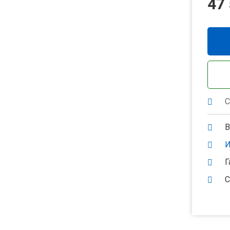
47
С
В
И
Г
С