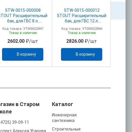
STW-0015-000008
STW-0015-000012
STW
STOUT Расширительный
STOUT Расширительный
STOUT 
бак, для ГВС 8 л.
бак, для ГВС 12 л.
бак,
вертикальный (цвет
вертикальный (цвет
верти
Код товара: УТ000022847
Код товара: УТ000022846
Код то
белый)
белый)
Товар в наличии
Товар в наличии
То
2602.00
₽/шт
2826.00
₽/шт
32
В корзину
В корзину
газин в Старом
Каталог
коле
Инженерная
сантехника
(4725) 39-09-11
Строительные
спект Алексея Угарова