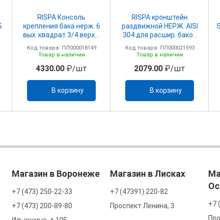
RISPA Консоль
RISPA кронштейн
5
крепления бака нерж. 6
раздвижной НЕРЖ. AISI
вых. квадрат 3/4 верхн.
304 для расшир. баков
ба
подкл внутр. резьба
3/4
Код товара: ПЛ000018149
Код товара: ПЛ000021593
Товар в наличии
Товар в наличии
4330.00
₽/шт
2079.00
₽/шт
В корзину
В корзину
Магазин в Воронеже
Магазин в Лисках
Ма
Ос
+7 (473) 250-22-33
+7 (47391) 220-82
+7 
+7 (473) 200-89-80
Проспект Ленина, 3
Про
Ильюшина, д.10Б