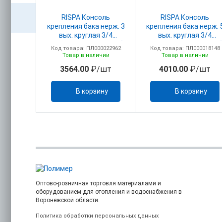
апан
RISPA Консоль
RISPA Консоль
бируемый
крепления бака нерж. 3
крепления бака нерж. 
ельных
вых. круглая 3/4
вых. круглая 3/4
4"
ниж.подкл внутр. резьба
ниж.подкл внутр. резь
00023210
Код товара: ПЛ000022962
Код товара: ПЛ000018148
ичии
Товар в наличии
Товар в наличии
/шт
3564.00
₽/шт
4010.00
₽/шт
ину
В корзину
В корзину
Оптово-розничная торговля материалами и
оборудованием для отопления и водоснабжения в
Воронежской области.
Политика обработки персональных данных