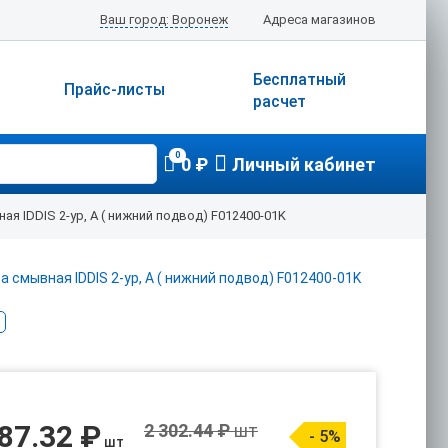
Ваш город: Воронеж
Адреса магазинов
Бесплатный
Прайс-листы
расчет
0
0 ₽
Личный кабинет
я IDDIS 2-ур, А ( нижний подвод) F012400-01K
87.32 ₽
2 302.44 ₽
шт
- 5%
шт