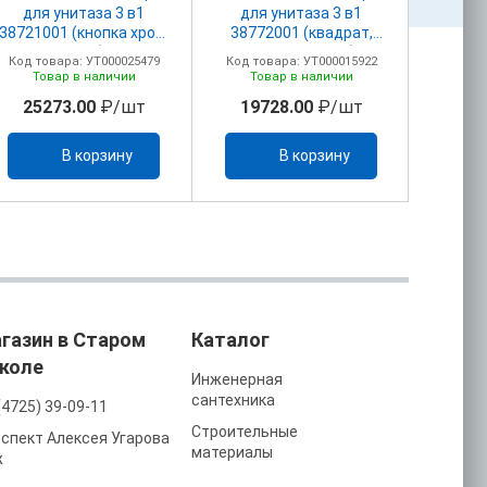
для унитаза 3 в1
для унитаза 3 в1
тюльпа
38721001 (кнопка хром,
38772001 (квадрат,
с при
овал)
клавиша хром)
выпу
Код товара: УТ000025479
Код товара: УТ000015922
Код то
38528+38505+38558
38528+38732+38558
40
Товар в наличии
Товар в наличии
То
25273.00
₽/шт
19728.00
₽/шт
15
В корзину
В корзину
газин в Старом
Каталог
коле
Инженерная
сантехника
(4725) 39-09-11
Строительные
спект Алексея Угарова
материалы
ж