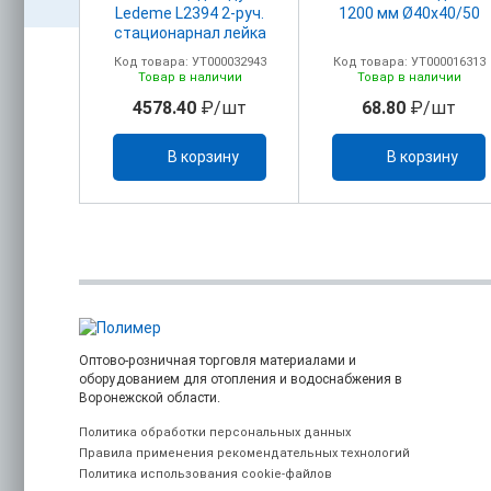
ром 2-х
Ledeme L2394 2-руч.
1200 мм Ø40х40/50
 77.3)
стационарнал лейка
00008293
Код товара: УТ000032943
Код товара: УТ000016313
ичии
Товар в наличии
Товар в наличии
шт
4578.40
₽/шт
68.80
₽/шт
ину
В корзину
В корзину
Оптово-розничная торговля материалами и
оборудованием для отопления и водоснабжения в
Воронежской области.
Политика обработки персональных данных
Правила применения рекомендательных технологий
Политика использования cookie-файлов